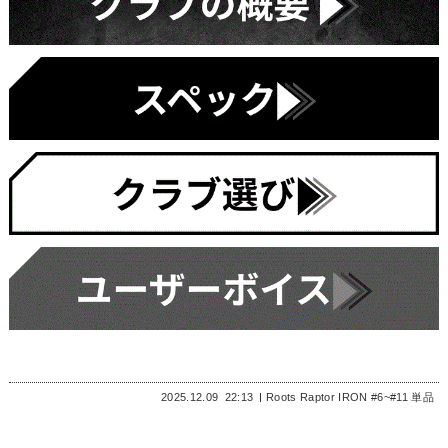
2025.12.09
22:13
Roots Raptor IRON #6~#11 単品