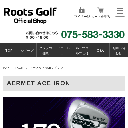
マイページ
カートを見る
クラブの
アウトレ
ルーツゴ
お問い合
TOP
シリーズ
Q&A
種類
ット
ルフとは
わせ
TOP
IRON
アーメットACEアイアン
AERMET ACE IRON