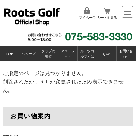
マイページ
カートを見る
クラブの
アウトレ
ルーツゴ
お問い合
TOP
シリーズ
Q&A
種類
ット
ルフとは
わせ
ご指定のページは見つかりません。
削除されたかＵＲＬが変更されたため表示できませ
ん。
お買い物案内