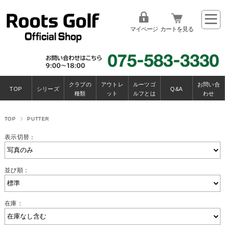
マイページ
カートを見る
クラブの
アウトレ
ルーツゴ
お問い合
TOP
シリーズ
Q&A
種類
ット
ルフとは
わせ
TOP
PUTTER
表示切替：
並び順：
在庫：